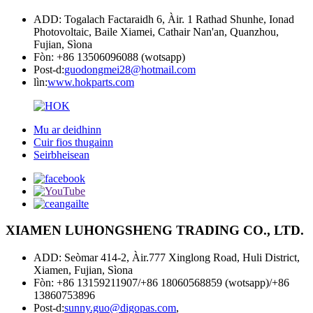
ADD: Togalach Factaraidh 6, Àir. 1 Rathad Shunhe, Ionad
Photovoltaic, Baile Xiamei, Cathair Nan'an, Quanzhou,
Fujian, Sìona
Fòn: +86 13506096088 (wotsapp)
Post-d:
guodongmei28@hotmail.com
lìn:
www.hokparts.com
Mu ar deidhinn
Cuir fios thugainn
Seirbheisean
XIAMEN LUHONGSHENG TRADING CO., LTD.
ADD: Seòmar 414-2, Àir.777 Xinglong Road, Huli District,
Xiamen, Fujian, Sìona
Fòn: +86 13159211907/+86 18060568859 (wotsapp)/+86
13860753896
Post-d:
sunny.guo@digopas.com
,