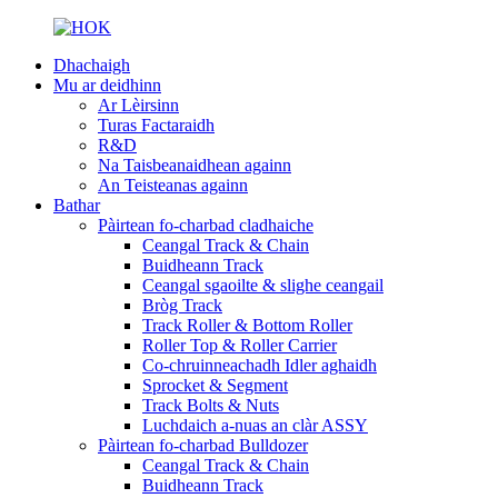
Dhachaigh
Mu ar deidhinn
Ar Lèirsinn
Turas Factaraidh
R&D
Na Taisbeanaidhean againn
An Teisteanas againn
Bathar
Pàirtean fo-charbad cladhaiche
Ceangal Track & Chain
Buidheann Track
Ceangal sgaoilte & slighe ceangail
Bròg Track
Track Roller & Bottom Roller
Roller Top & Roller Carrier
Co-chruinneachadh Idler aghaidh
Sprocket & Segment
Track Bolts & Nuts
Luchdaich a-nuas an clàr ASSY
Pàirtean fo-charbad Bulldozer
Ceangal Track & Chain
Buidheann Track