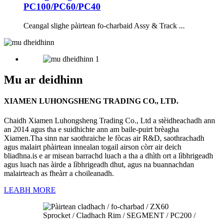
PC100/PC60/PC40
Ceangal slighe pàirtean fo-charbaid Assy & Track ...
Mu ar deidhinn
XIAMEN LUHONGSHENG TRADING CO., LTD.
Chaidh Xiamen Luhongsheng Trading Co., Ltd a stèidheachadh ann
an 2014 agus tha e suidhichte ann am baile-puirt brèagha
Xiamen.Tha sinn nar saothraiche le fòcas air R&D, saothrachadh
agus malairt phàirtean innealan togail airson còrr air deich
bliadhna.is e ar misean barrachd luach a tha a dhìth ort a lìbhrigeadh
agus luach nas àirde a lìbhrigeadh dhut, agus na buannachdan
malairteach as fheàrr a choileanadh.
LEABH MORE