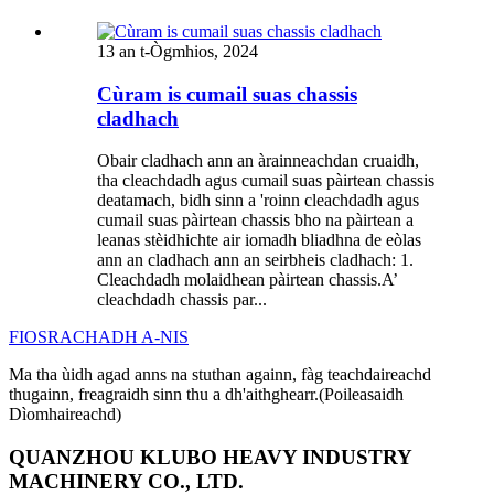
13 an t-Ògmhios, 2024
Cùram is cumail suas chassis
cladhach
Obair cladhach ann an àrainneachdan cruaidh,
tha cleachdadh agus cumail suas pàirtean chassis
deatamach, bidh sinn a 'roinn cleachdadh agus
cumail suas pàirtean chassis bho na pàirtean a
leanas stèidhichte air iomadh bliadhna de eòlas
ann an cladhach ann an seirbheis cladhach: 1.
Cleachdadh molaidhean pàirtean chassis.A’
cleachdadh chassis par...
FIOSRACHADH A-NIS
Ma tha ùidh agad anns na stuthan againn, fàg teachdaireachd
thugainn, freagraidh sinn thu a dh'aithghearr.(Poileasaidh
Dìomhaireachd)
QUANZHOU KLUBO HEAVY INDUSTRY
MACHINERY CO., LTD.