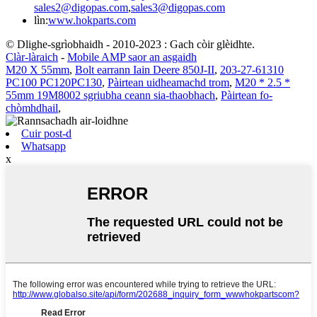
sales2@digopas.com
,
sales3@digopas.com
lìn:
www.hokparts.com
© Dlighe-sgrìobhaidh - 2010-2023 : Gach còir glèidhte.
Clàr-làraich
-
Mobile AMP saor an asgaidh
M20 X 55mm
,
Bolt earrann Iain Deere 850J-II
,
203-27-61310
PC100 PC120PC130
,
Pàirtean uidheamachd trom
,
M20 * 2.5 *
55mm 19M8002 sgriubha ceann sia-thaobhach
,
Pàirtean fo-
chòmhdhail
,
Cuir post-d
Whatsapp
x