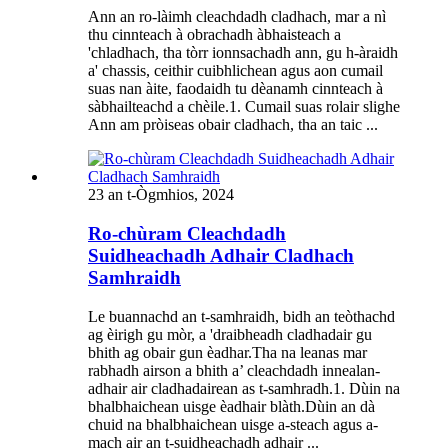
Ann an ro-làimh cleachdadh cladhach, mar a nì
thu cinnteach à obrachadh àbhaisteach a
'chladhach, tha tòrr ionnsachadh ann, gu h-àraidh
a' chassis, ceithir cuibhlichean agus aon cumail
suas nan àite, faodaidh tu dèanamh cinnteach à
sàbhailteachd a chèile.1. Cumail suas rolair slighe
Ann am pròiseas obair cladhach, tha an taic ...
23 an t-Ògmhios, 2024
Ro-chùram Cleachdadh
Suidheachadh Adhair Cladhach
Samhraidh
Le buannachd an t-samhraidh, bidh an teòthachd
ag èirigh gu mòr, a 'draibheadh ​​​​cladhadair gu
bhith ag obair gun èadhar.Tha na leanas mar
rabhadh airson a bhith a’ cleachdadh innealan-
adhair air cladhadairean as t-samhradh.1. Dùin na
bhalbhaichean uisge èadhair blàth.Dùin an dà
chuid na bhalbhaichean uisge a-steach agus a-
mach air an t-suidheachadh adhair ...