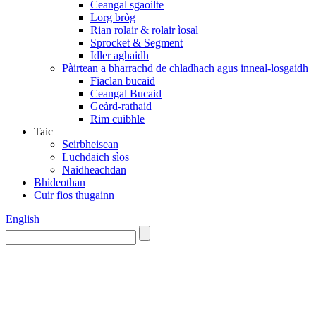
Ceangal sgaoilte
Lorg bròg
Rian rolair & rolair ìosal
Sprocket & Segment
Idler aghaidh
Pàirtean a bharrachd de chladhach agus inneal-losgaidh
Fiaclan bucaid
Ceangal Bucaid
Geàrd-rathaid
Rim cuibhle
Taic
Seirbheisean
Luchdaich sìos
Naidheachdan
Bhideothan
Cuir fios thugainn
English