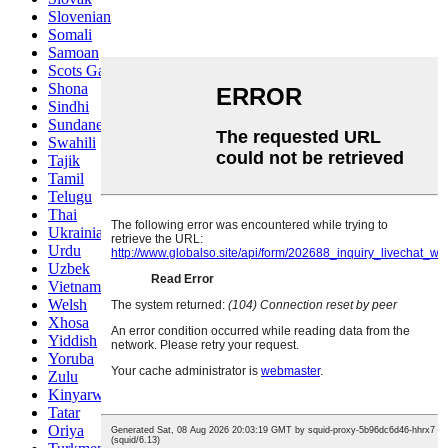
Slovenian
Somali
Samoan
Scots Gaelic
Shona
Sindhi
Sundanese
Swahili
Tajik
Tamil
Telugu
Thai
Ukrainian
Urdu
Uzbek
Vietnamese
Welsh
Xhosa
Yiddish
Yoruba
Zulu
Kinyarwanda
Tatar
Oriya